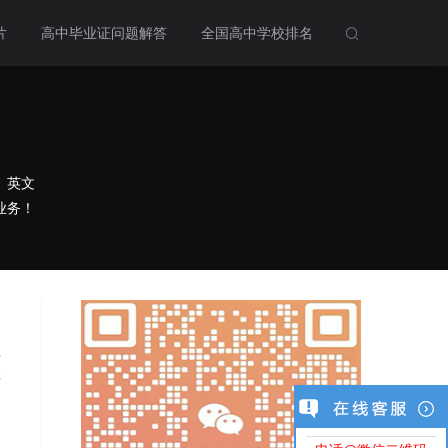
片
高中毕业证问题解答
全国高中学校排名

、英文
业务！
片
清