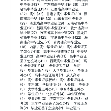
中毕业证(37)
广东省高中毕业证(36)
江苏
省高中毕业证(34)
江西省高中毕业证
(32)
高中(32)
甘肃省高中毕业证(30)
湖
南省高中毕业证(30)
山东省高中毕业证
样
(29)
湖北省高中毕业证(29)
云南省高中毕
业证(28)
新疆高中毕业证(28)
贵州省高中
补
毕业证(27)
陕西省高中毕业证(27)
黑龙江
省高中毕业证(25)
宁夏高中毕业证(22)
海
南省高中毕业证(21)
青海省高中毕业证
(18)
内蒙古高中毕业证(18)
高中毕业证丢
了怎么办(18)
高中毕业证查询(13)
中专毕
业证(12)
高中毕业证补办(11)
高中毕业证
丢了怎么补办(11)
西藏高中毕业证(10)
高
中毕业证图片(8)
毕业证丢了(8)
学历
(8)
毕业证编号(8)
大学毕业证(7)
毕业证
证
补办(7)
高中毕业证编号(7)
成人高考
失
(6)
高中毕业证模板(6)
高中毕业证样本
(6)
本科(6)
学历证明(5)
大专(5)
毕业证
(5)
大学毕业证补办(5)
中专毕业证补办
(5)
学位证(5)
北京证件(4)
毕业证查询
(4)
毕业证明(3)
济南市高中毕业证(3)
成
考(3)
大学毕业证丢了怎么办(3)
学位证查
询(2)
毕业证丢了怎么办(2)
毕业证书