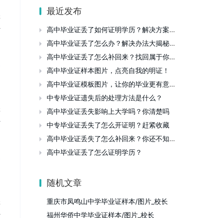
最近发布
样
补
高中毕业证丢了如何证明学历？解决方案大公开！

高中毕业证丢了怎么办？解决办法大揭秘！

高中毕业证丢了怎么补回来？找回属于你的那份证明

高中毕业证样本图片，点亮自我的明证！

高中毕业证模板图片，让你的毕业更有意义！

中专毕业证遗失后的处理方法是什么？

样
高中毕业证丢失影响上大学吗？你清楚吗

补
中专毕业证丢失了怎么开证明？赶紧收藏

高中毕业证丢失了怎么补回来？你还不知道吧

高中毕业证丢了怎么证明学历？

随机文章
重庆市凤鸣山中学毕业证样本/图片_校长
样
补
福州华侨中学毕业证样本/图片_校长