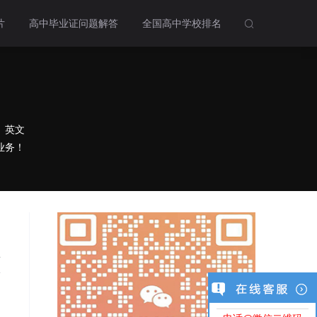
片
高中毕业证问题解答
全国高中学校排名

、英文
业务！
息
仅