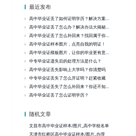
最近发布
高中毕业证丢了如何证明学历？解决方案大公开！

高中毕业证丢了怎么办？解决办法大揭秘！

高中毕业证丢了怎么补回来？找回属于你的那份证明

高中毕业证样本图片，点亮自我的明证！

高中毕业证模板图片，让你的毕业更有意义！

中专毕业证遗失后的处理方法是什么？

高中毕业证丢失影响上大学吗？你清楚吗

中专毕业证丢失了怎么开证明？赶紧收藏

高中毕业证丢失了怎么补回来？你还不知道吧

高中毕业证丢了怎么证明学历？

随机文章
文昌市高中毕业证样本/图片_高中学校名单
天津市红桥区高中毕业证样本/图片_办理