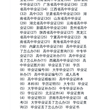
中毕业证(37)
广东省高中毕业证(36)
江苏
省高中毕业证(34)
江西省高中毕业证
(32)
高中(32)
甘肃省高中毕业证(30)
湖
南省高中毕业证(30)
山东省高中毕业证
(29)
湖北省高中毕业证(29)
云南省高中毕
业证(28)
新疆高中毕业证(28)
贵州省高中
毕业证(27)
陕西省高中毕业证(27)
黑龙江
省高中毕业证(25)
宁夏高中毕业证(22)
海
南省高中毕业证(21)
青海省高中毕业证
(18)
内蒙古高中毕业证(18)
高中毕业证丢
了怎么办(18)
高中毕业证查询(13)
中专毕
业证(12)
高中毕业证补办(11)
高中毕业证
丢了怎么补办(11)
西藏高中毕业证(10)
高
中毕业证图片(8)
毕业证丢了(8)
学历
(8)
毕业证编号(8)
大学毕业证(7)
毕业证
补办(7)
高中毕业证编号(7)
成人高考
(6)
高中毕业证模板(6)
高中毕业证样本
(6)
本科(6)
学历证明(5)
大专(5)
毕业证
(5)
大学毕业证补办(5)
中专毕业证补办
(5)
学位证(5)
北京证件(4)
毕业证查询
(4)
毕业证明(3)
济南市高中毕业证(3)
成
考(3)
大学毕业证丢了怎么办(3)
学位证查
询(2)
毕业证丢了怎么办(2)
毕业证书