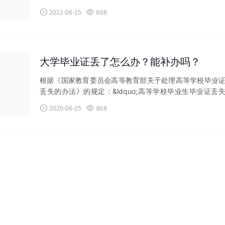
证还是本科毕业证丢了，都


936
2022-06-15
大学毕业证丢了怎么办？能补办吗？
根据《国家教育委员会高等教育部关于处理高等学校毕业
丢失的办法》的规定：&ldquo;高等学校毕业生毕业证丢
后，应向原毕业学校提


908
2020-06-25