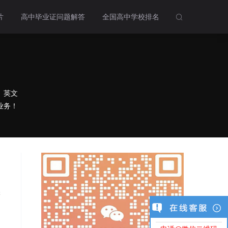
片
高中毕业证问题解答
全国高中学校排名

、英文
业务！
是
学