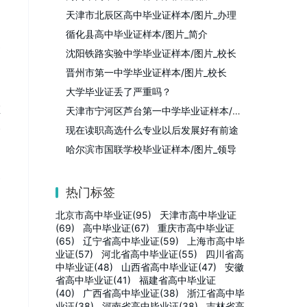
天津市北辰区高中毕业证样本/图片_办理
循化县高中毕业证样本/图片_简介
沈阳铁路实验中学毕业证样本/图片_校长
晋州市第一中学毕业证样本/图片_校长
大学毕业证丢了严重吗？
证
天津市宁河区芦台第一中学毕业证样本/图片/模板_校长
失
现在读职高选什么专业以后发展好有前途
哈尔滨市国联学校毕业证样本/图片_领导
热门标签
北京市高中毕业证(95)
天津市高中毕业证
(69)
高中毕业证(67)
重庆市高中毕业证
(65)
辽宁省高中毕业证(59)
上海市高中毕
业证(57)
河北省高中毕业证(55)
四川省高
中毕业证(48)
山西省高中毕业证(47)
安徽
省高中毕业证(41)
福建省高中毕业证
(40)
广西省高中毕业证(38)
浙江省高中毕
业证(38)
河南省高中毕业证(38)
吉林省高