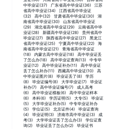
中毕业证(37)
广东省高中毕业证(36)
江苏
省高中毕业证(34)
江西省高中毕业证
(32)
高中(32)
甘肃省高中毕业证(30)
湖
南省高中毕业证(30)
山东省高中毕业证
(29)
湖北省高中毕业证(29)
云南省高中毕
业证(28)
新疆高中毕业证(28)
贵州省高中
毕业证(27)
陕西省高中毕业证(27)
黑龙江
省高中毕业证(25)
宁夏高中毕业证(22)
海
南省高中毕业证(21)
青海省高中毕业证
(18)
内蒙古高中毕业证(18)
高中毕业证丢
了怎么办(18)
高中毕业证查询(13)
中专毕
业证(12)
高中毕业证补办(11)
高中毕业证
丢了怎么补办(11)
西藏高中毕业证(10)
高
中毕业证图片(8)
毕业证丢了(8)
学历
(8)
毕业证编号(8)
大学毕业证(7)
毕业证
补办(7)
高中毕业证编号(7)
成人高考
(6)
高中毕业证模板(6)
高中毕业证样本
(6)
本科(6)
学历证明(5)
大专(5)
毕业证
(5)
大学毕业证补办(5)
中专毕业证补办
(5)
学位证(5)
北京证件(4)
毕业证查询
(4)
毕业证明(3)
济南市高中毕业证(3)
成
考(3)
大学毕业证丢了怎么办(3)
学位证查
询(2)
毕业证丢了怎么办(2)
毕业证书